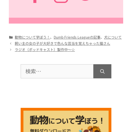
カ
動物について学ぼう！
、
Dumb Friends Leagueの記事
、
犬について
テ
飼い主の女の子が大好きで色んな芸当を覚えちゃった猫さん
ゴ
ラジオ（ポッドキャスト）製作中〜☆
リ
ー
検
索: