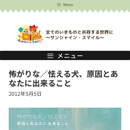
コ
Menu
ン
テ
ン
ツ
メニュー
へ
ス
怖がりな／怯える犬、原因とあ
キ
なたに出来ること
ッ
2012年5月5日
プ